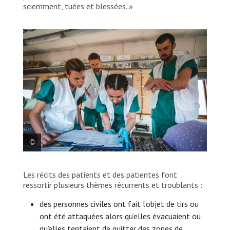
sciemment, tuées et blessées. »
L’équipe du service des soins intensifs à bord
Les récits des patients et des patientes font
du train médicalisé de MSF analyse le
ressortir plusieurs thèmes récurrents et troublants :
dossier d’une des personnes prises en
charge.
des personnes civiles ont fait l’objet de tirs ou
ont été attaquées alors qu’elles évacuaient ou
Andrii Ovod
qu’elles tentaient de quitter des zones de