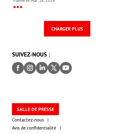
Publié le Mar 18, 2026
CHARGER PLUS
SUIVEZ-NOUS :
Faceb
Insta
Linke
Twitt
youtu
ook
gram
dIn
er
be
SALLE DE PRESSE
Contactez-nous
Avis de confidentialité