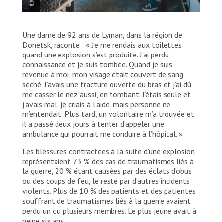
L’équipe médicale du service des soins
Une dame de 92 ans de Lyman, dans la région de
intensifs à bord du train médicalisé de MSF
Donetsk, raconte : « Je me rendais aux toilettes
examine et stabilise un patient au cours du
quand une explosion s’est produite. J’ai perdu
voyage de Pokvrosk, dans l’est de l’Ukraine,
connaissance et je suis tombée. Quand je suis
vers Lviv, dans l’ouest du pays. Un voyage
revenue à moi, mon visage était couvert de sang
d’environ 20 heures.
séché. J’avais une fracture ouverte du bras et j’ai dû
me casser le nez aussi, en tombant. J’étais seule et
Andrii Ovod
j’avais mal, je criais à l’aide, mais personne ne
m’entendait. Plus tard, un volontaire m’a trouvée et
il a passé deux jours à tenter d’appeler une
ambulance qui pourrait me conduire à l’hôpital. »
Les blessures contractées à la suite d’une explosion
représentaient 73 % des cas de traumatismes liés à
la guerre, 20 % étant causées par des éclats d’obus
ou des coups de feu, le reste par d’autres incidents
violents. Plus de 10 % des patients et des patientes
souffrant de traumatismes liés à la guerre avaient
perdu un ou plusieurs membres. Le plus jeune avait à
peine six ans.