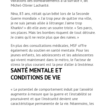
vibrations des bombardements à la surface », dit
ukrainien·ne d’origine et respectivement
Michel-Olivier Lacharité.
médecin et étudiant en médecine, à Kharkiv,
en Ukraine, le 11 avril 2022.
Nina, 83 ans, n’était qu’un bébé lors de la Seconde
Guerre mondiale. « J’ai trop peur de quitter ma ville,
Adrienne Surprenant/MYOP
je ne suis jamais allée à l’étranger. J’aime trop
Kharkiv! » dit-elle avec un sourire triste. « Ses parcs,
ses places. Mais les bombes risquent de tout détruire.
Je crains qu’il ne reste plus que des ruines. »
En plus des consultations médicales, MSF offre
également du soutien en santé mentale. Pour les
jeunes enfants, les adolescents et les adolescentes
qui vivent maintenant dans le métro, le facteur de
stress le plus courant est la peur d’aller à l’extérieur.
SANTÉ MENTALE ET
CONDITIONS DE VIE
« Le potentiel de comportement induit par l’anxiété
augmente à mesure que la guerre et l’instabilité se
poursuivent et que l’insécurité devient une
caractéristique permanente de la vie. Néanmoins, les