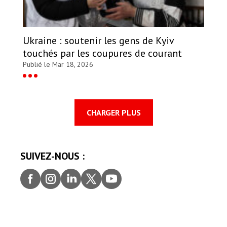
Ukraine : soutenir les gens de Kyiv
touchés par les coupures de courant
Publié le Mar 18, 2026
CHARGER PLUS
SUIVEZ-NOUS :
Faceb
Insta
Linke
Twitt
youtu
ook
gram
dIn
er
be