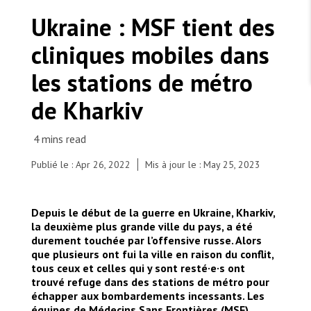
TRAVAILLER AVEC NOUS
Les Amis de MSF
Ukraine : MSF tient des
Dons des fondations
Travailler avec MSF
Devenez bénévoles au Canada
cliniques mobiles dans
Les États négligent leur obligation de protéger les
Partenariat d’entreprise
personnes civiles et les services de santé en temps
Travailler à l’étranger
de guerre
les stations de métro
Urgence Ebola
Séismes au Venezuela : conséquences et intervention
Travailler au Canada
de MSF
de Kharkiv
Publié le : Apr 26, 2022
Mis à jour le : May 25, 2023
MSF l'entrepôt. Un cadeau qui en dit long.
Elena, 35-years-old and her son Kirill, 6-years-old
Depuis le début de la guerre en Ukraine, Kharkiv,
are seen by MSF doctor Kelly and Kirill, Ukrainian
Nous recrutons : Logisticien ou logisticienne
technique
la deuxième plus grande ville du pays, a été
medecine student, in Kharkiv, Ukraine, on April 11,
durement touchée par l’offensive russe. Alors
2022. She was living near the metro station
que plusieurs ont fui la ville en raison du conflit,
where she took refuge with her son, husband,
tous ceux et celles qui y sont resté·e·s ont
mother and step father on the first day of the
trouvé refuge dans des stations de métro pour
war. "We heard bombs and we were terrified," she
échapper aux bombardements incessants. Les
recalls. "When I was in the market, I saw the
équipes de Médecins Sans Frontières (MSF)