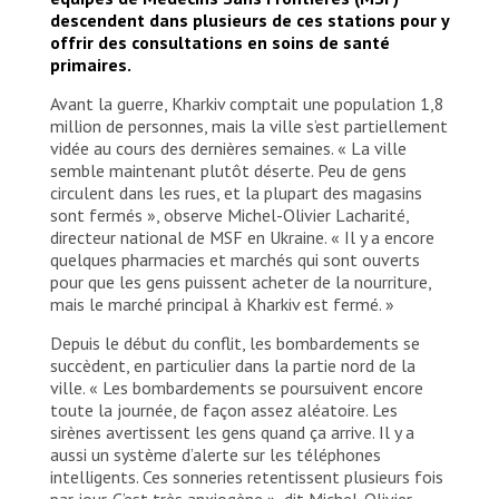
explosion near me, and the fire that started. I was
descendent dans plusieurs de ces stations pour y
striked. To a greater extent, all of this makes me
offrir des consultations en soins de santé
scared for my family, for my child. That
primaires.
destruction makes me very worried about Kharkiv,
about my city, my place, the parks and playgrounds
Avant la guerre, Kharkiv comptait une population 1,8
where we used to live and play. I am so upset all
million de personnes, mais la ville s’est partiellement
of these will be damaged. This city should stand
vidée au cours des dernières semaines. « La ville
and survive the war." She never thought about
semble maintenant plutôt déserte. Peu de gens
leaving, as "Kharkiv is my native city. I never left it.
circulent dans les rues, et la plupart des magasins
I never thought about going to other places." It is
sont fermés », observe Michel-Olivier Lacharité,
her second time at the MSF clinic with her son.
directeur national de MSF en Ukraine. « Il y a encore
She came for an ear infection, and he probably had
quelques pharmacies et marchés qui sont ouverts
asthma (breathing issues) that started since living
pour que les gens puissent acheter de la nourriture,
in the metro. "The first time was in emergency
mais le marché principal à Kharkiv est fermé. »
because of my son"s cough. Now it is going better,"
she says. Without MSF, she would have called an
Depuis le début du conflit, les bombardements se
ambulance because all nearby clinics are closed. It
succèdent, en particulier dans la partie nord de la
would have been "too far too risky" to go to a
ville. « Les bombardements se poursuivent encore
clinic by her own means. "Its better at home! But
toute la journée, de façon assez aléatoire. Les
at least in the subway there is safety, and the
sirènes avertissent les gens quand ça arrive. Il y a
workers treat us well. I am grateful," she says,
aussi un système d’alerte sur les téléphones
thought she wished he son could get more fresh
intelligents. Ces sonneries retentissent plusieurs fois
air and sun. Little Kirill understood the very first
par jour. C’est très anxiogène », dit Michel-Olivier