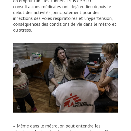
en empruntant les tunnels. Plus de 510
consultations médicales ont déjà eu lieu depuis le
début des activités, principalement pour des
infections des voies respiratoires et l’hypertension,
conséquences des conditions de vie dans le métro et
du stress.
Elena, 35 ans, et son fils Kirill, 6 ans, en
« Même dans le métro, on peut entendre les
consultation avec Kelly et Kirill,