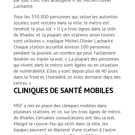
day that it was a war, although his mom tried to
Lacharité.
tell him it was only fireworks. After a couple
explosions, he ws hiding in his bed with a pillow on
Pour les 350 000 personnes qui, selon les autorités
the head and said : "Mom, it is not fireworks, it's
locales, sont restées dans la ville, le métro est
war. Please save me." Elena cries remembering this
l’endroit le plus sûr. « Il y a trois lignes dans la ville
moment. "We hoped it would have ended the next
de Kharkiv, et la plupart des stations sinon toutes
morning but it did not. We heard more and more
sont utilisées », explique Michel-Olivier Lacharité.
explosions." She had never suffered war before nd
Chaque station accueille environ 100 personnes
says : "nobody can understand it before it happens
pendant la journée, un nombre qui peut facilement
to them."
doubler ou tripler la nuit. « La plupart des personnes
qui vivent dans le métro sont âgées ou en situation
© Adrienne Surprenant/MYOP
de vulnérabilité. Elles y sont depuis plus de 40 jours
dans le froid et l’humidité, et elles dorment dans des
tentes. »
CLINIQUES DE SANTÉ MOBILES
MSF a mis en place des cliniques mobiles dans
plusieurs stations, et ce, sur les trois lignes de métro
de Kharkiv. Certaines consultations ont lieu la nuit.
Malgré le couvre-feu qui sévit dans la ville, les
équipes peuvent se déplacer d’une station à l’autre