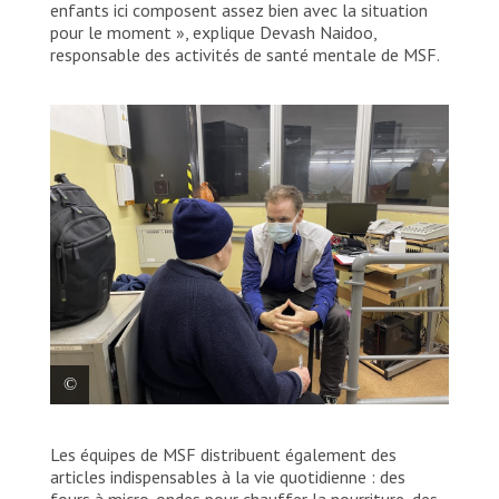
enfants ici composent assez bien avec la situation
pour le moment », explique Devash Naidoo,
responsable des activités de santé mentale de MSF.
Consultation médicale dans une station de
Les équipes de MSF distribuent également des
métro, à Kharkiv.
articles indispensables à la vie quotidienne : des
fours à micro-ondes pour chauffer la nourriture, des