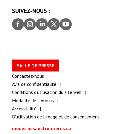
SUIVEZ-NOUS :
Faceb
Insta
Linke
Twitt
youtu
ook
gram
dIn
er
be
SALLE DE PRESSE
Contactez-nous
Avis de confidentialité
Conditions d’utilisation du site web
Modalité de témoins
Accessibilité
D’utilisation de l’image et de consentement
medecinssansfrontieres.ca