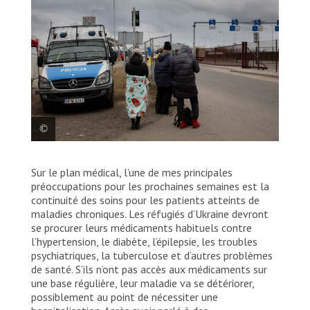
Des gens attendent d’accueillir des réfugiés
Sur le plan médical, l’une de mes principales
ou des membres de leur famille fuyant
préoccupations pour les prochaines semaines est la
l’Ukraine, à la frontière de Dolhobyczow, en
continuité des soins pour les patients atteints de
Pologne, le 5 mars 2022.
maladies chroniques. Les réfugiés d’Ukraine devront
se procurer leurs médicaments habituels contre
Adrienne Surprenant/MYOP
l’hypertension, le diabète, l’épilepsie, les troubles
psychiatriques, la tuberculose et d’autres problèmes
de santé. S’ils n’ont pas accès aux médicaments sur
une base régulière, leur maladie va se détériorer,
possiblement au point de nécessiter une