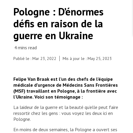
TRAVAILLER AVEC NOUS
Les Amis de MSF
Pologne : D’énormes
Dons des fondations
Travailler avec MSF
Devenez bénévoles au Canada
défis en raison de la
Les États négligent leur obligation de protéger les
Partenariat d’entreprise
personnes civiles et les services de santé en temps
Travailler à l’étranger
de guerre
guerre en Ukraine
Urgence Ebola
Séismes au Venezuela : conséquences et intervention
Travailler au Canada
de MSF
Publié le : Mar 23, 2022
Mis à jour le : May 25, 2023
MSF l'entrepôt. Un cadeau qui en dit long.
Felipe Van Braak est l’un des chefs de l’équipe
médicale d’urgence de Médecins Sans Frontières
A man who has just crossed the Ukrainian border
(MSF) travaillant en Pologne, à la frontière avec
into Poland pulls his luggage through the Medyka
Nous recrutons : Logisticien ou logisticienne
technique
l’Ukraine. Voici son témoignage :
border crossing. From Medyka, people can get
transport to elsewhere in Poland or Europe. The
La laideur de la guerre et la beauté qu’elle peut faire
border crossing (as of 10 March) is very busy with
ressortir chez les gens : vous voyez les deux ici en
Polish and international volunteers. Piles of
Pologne.
donated clothes, blankets, toys, baby milk and pet
food line the entrance to the border. The border
En moins de deux semaines, la Pologne a ouvert ses