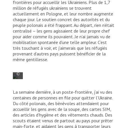
point has people constantly arriving from and
frontières pour accueillir les Ukrainiens. Plus de 1,7
departing back to Ukraine.
million de réfugiés ukrainiens se trouvent
actuellement en Pologne, et leur nombre augmente
© Paweł Banaszczyk/MSF
chaque jour. Le soutien concret des autorités et du
peuple polonais a été frappant. Au départ, rien n’était
centralisé – les gens agissaient de leur propre chef
pour aider comme ils pouvaient. Je n’ai jamais vu de
mobilisation spontanée d’une telle ampleur. C’est
très touchant à voir, et j’aimerais que les réfugiés
provenant d’autres pays puissent bénéficier de la
même gentillesse.
Des piles de vêtements donnés, des
La semaine dernière, à un poste-frontière, j’ai vu des
couvertures, des jouets, du lait maternisé
centaines de personnes en file pour quitter l’Ukraine.
et de la nourriture pour animaux de
Du côté polonais, des bénévoles attendaient pour
compagnie bordent l’entrée de la frontière.
accueillir les gens avec de la soupe, des cartes SIM,
En ce 10 mars 2022, le poste-frontière est
des articles d’hygiène et des vêtements chauds. Des
bondé de bénévoles polonais et
scouts étaient venus de partout au pays pour prêter
internationaux.
main-forte, et aidaient les gens à transporter leurs