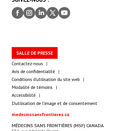
Faceb
Insta
Linke
Twitt
youtu
ook
gram
dIn
er
be
SALLE DE PRESSE
Contactez-nous
Avis de confidentialité
Conditions d’utilisation du site web
Modalité de témoins
Accessibilité
D’utilisation de l’image et de consentement
medecinssansfrontieres.ca
MÉDECINS SANS FRONTIÈRES (MSF) CANADA