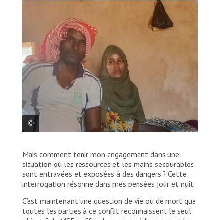
Stom Abdulrahman, photographiée avec son mari,
Mais comment tenir mon engagement dans une
est réfugiée dans le camp d’Um Rakuba au Soudan. «
J’ai beaucoup souffert en allant me faire soigner dans
situation où les ressources et les mains secourables
certains hôpitaux, dit-elle, d’autant plus que nous
sont entravées et exposées à des dangers ? Cette
n’avons pas les moyens de payer… Je suis allée à
interrogation résonne dans mes pensées jour et nuit.
l’hôpital MSF du camp d’Um Rakuba… L’équipe de
promotion de la santé de MSF me rend visite
C’est maintenant une question de vie ou de mort que
régulièrement et me fournit des informations [sur les
toutes les parties à ce conflit reconnaissent le seul
soins de santé]. » Soudan, 2023 © MSF