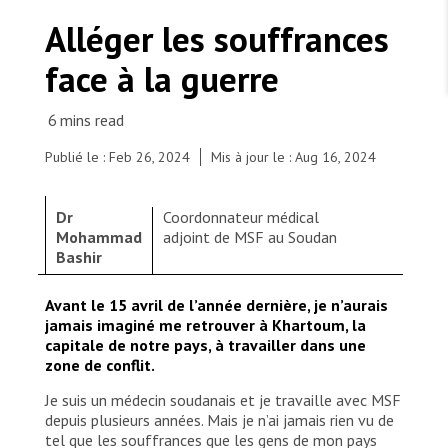
TRAVAILLER AVEC NOUS
Les Amis de MSF
Alléger les souffrances
Dons des fondations
Travailler avec MSF
Devenez bénévoles au Canada
face à la guerre
Les États négligent leur obligation de protéger les
Partenariat d’entreprise
personnes civiles et les services de santé en temps
Travailler à l’étranger
de guerre
Urgence Ebola
Séismes au Venezuela : conséquences et intervention
Travailler au Canada
de MSF
Publié le : Feb 26, 2024
Mis à jour le : Aug 16, 2024
Dr
Coordonnateur médical
Mohammad
adjoint de MSF au Soudan
Bashir
MSF l'entrepôt. Un cadeau qui en dit long.
In June, in collaboration with the Ministry of
Avant le 15 avril de l’année dernière, je n’aurais
Health, MSF team has started supporting
Nous recrutons : Logisticien ou logisticienne
technique
jamais imaginé me retrouver à Khartoum, la
Umdawanban hospital in Khartoum State, to
capitale de notre pays, à travailler dans une
improve healthcare services for the communities.
zone de conflit.
Our teams are working to enhance essential
paediatric, nutrition, and maternity services.
Je suis un médecin soudanais et je travaille avec MSF
Additionally, we provide vital support in energy,
depuis plusieurs années. Mais je n’ai jamais rien vu de
water, sanitation, and hygiene, in the hospital. MSF
tel que les souffrances que les gens de mon pays