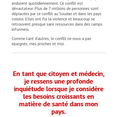
bought a generator for the hospital and is working
endurent quotidiennement. Ce conflit est
on the water supply lines. In the first two weeks
dévastateur. Plus de 7 millions de personnes sont
of the intervention, we've reported:
déplacées par ce conflit au Soudan et dans les pays
approximately 250 admissions in maternity, 107
voisins. Elles ont fui la violence et beaucoup se
normal deliveries, and more than 80 admissions
retrouvent presque sans ressources dans des camps
for paediatrics with 20% newborns.
informels.
Comme tant d’autres, le conflit ne nous a pas
épargnés, mes proches et moi.
En tant que citoyen et médecin,
je ressens une profonde
inquiétude lorsque je considère
les besoins croissants en
matière de santé dans mon
pays.