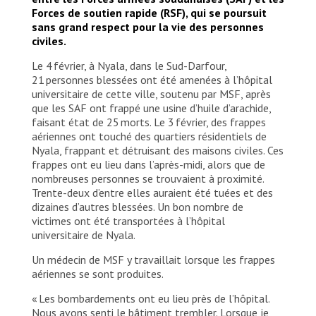
© MSF
Forces de soutien rapide (RSF), qui se poursuit
sans grand respect pour la vie des personnes
civiles.
Le 4 février, à Nyala, dans le Sud-Darfour,
21 personnes blessées ont été amenées à l’hôpital
universitaire de cette ville, soutenu par MSF, après
que les SAF ont frappé une usine d’huile d’arachide,
faisant état de 25 morts. Le 3 février, des frappes
aériennes ont touché des quartiers résidentiels de
Nyala, frappant et détruisant des maisons civiles. Ces
frappes ont eu lieu dans l’après-midi, alors que de
nombreuses personnes se trouvaient à proximité.
Trente-deux d’entre elles auraient été tuées et des
dizaines d’autres blessées. Un bon nombre de
victimes ont été transportées à l’hôpital
universitaire de Nyala.
Un médecin de MSF y travaillait lorsque les frappes
aériennes se sont produites.
« Les bombardements ont eu lieu près de l’hôpital.
Nous avons senti le bâtiment trembler. Lorsque je