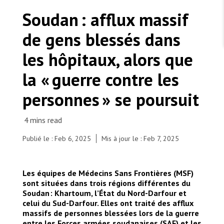
TRAVAILLER AVEC NOUS
Les Amis de MSF
Soudan : afflux massif
Dons des fondations
Travailler avec MSF
Devenez bénévoles au Canada
de gens blessés dans
Les États négligent leur obligation de protéger les
Partenariat d’entreprise
personnes civiles et les services de santé en temps
Travailler à l’étranger
de guerre
les hôpitaux, alors que
Urgence Ebola
Séismes au Venezuela : conséquences et intervention
Travailler au Canada
de MSF
la « guerre contre les
personnes » se poursuit
MSF l'entrepôt. Un cadeau qui en dit long.
Publié le : Feb 6, 2025
Mis à jour le : Feb 7, 2025
Des personnes déplacées arrivent à Tawila. Elles
viennent pour la plupart d’El Fasher et des camps
Nous recrutons : Logisticien ou logisticienne
technique
environnants, comme Zamzam et Abu Shok. Elles
Les équipes de Médecins Sans Frontières (MSF)
expliquent les principales raisons qui les ont
sont situées dans trois régions différentes du
poussées à changer d’endroit : la violence extrême,
Soudan : Khartoum, l’État du Nord-Darfour et
les bombardements à répétition, la montée en
celui du Sud-Darfour. Elles ont traité des afflux
flèche des prix des produits de base et les pénuries
massifs de personnes blessées lors de la guerre
alimentaires. Soudan, 2024. © MSF
entre les Forces armées soudanaises (SAF) et les