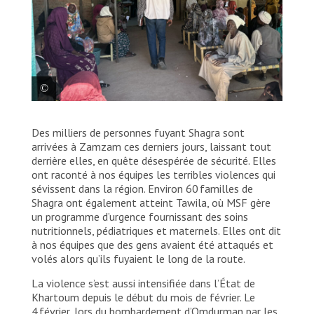
Abu Bakr, médecin soudanais travaillant avec MSF au
Des milliers de personnes fuyant Shagra sont
Nord-Darfour. Il est responsable de la mise en place
et de l’amélioration des activités de soins
arrivées à Zamzam ces derniers jours, laissant tout
hospitaliers. Soudan, 2024. © MSF
derrière elles, en quête désespérée de sécurité. Elles
ont raconté à nos équipes les terribles violences qui
sévissent dans la région. Environ 60 familles de
Shagra ont également atteint Tawila, où MSF gère
un programme d’urgence fournissant des soins
nutritionnels, pédiatriques et maternels. Elles ont dit
à nos équipes que des gens avaient été attaqués et
volés alors qu’ils fuyaient le long de la route.
La violence s’est aussi intensifiée dans l’État de
Khartoum depuis le début du mois de février. Le
4 février, lors du bombardement d’Omdurman par les