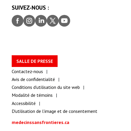
SUIVEZ-NOUS :
Faceb
Insta
Linke
Twitt
youtu
ook
gram
dIn
er
be
SALLE DE PRESSE
Contactez-nous
Avis de confidentialité
Conditions d’utilisation du site web
Modalité de témoins
Accessibilité
D’utilisation de l’image et de consentement
medecinssansfrontieres.ca