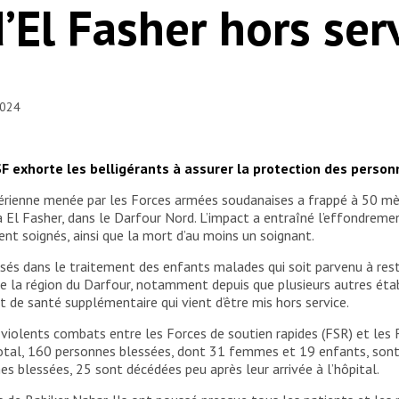
’El Fasher hors ser
2024
 exhorte les belligérants à assurer la protection des personn
érienne menée par les Forces armées soudanaises a frappé à 50 mèt
 El Fasher, dans le Darfour Nord. L’impact a entraîné l’effondremen
ent soignés, ainsi que la mort d’au moins un soignant.
lisés dans le traitement des enfants malades qui soit parvenu à rest
te la région du Darfour, notamment depuis que plusieurs autres ét
nt de santé supplémentaire qui vient d’être mis hors service.
e violents combats entre les Forces de soutien rapides (FSR) et les
total, 160 personnes blessées, dont 31 femmes et 19 enfants, sont 
es blessées, 25 sont décédées peu après leur arrivée à l’hôpital.