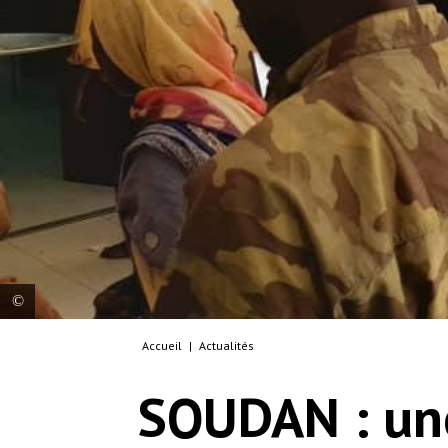
Accueil
|
Actualités
El Fasher, deux semaines depuis le début des
affrontements. Soudan, 1er mai 2024.
SOUDAN : une
© Mohamed Gibreel Adam/MSF