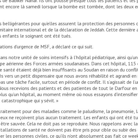
e Babiker Nahar. Ils ont poussé presque tous les patients et les pat
nt encore là samedi lorsque la bombe est tombée, dont les deux enf
 belligérantes pour qu’elles assurent la protection des personnes 
itaire international et de la déclaration de Jeddah. Cette dernière a
s enfants le soignant ont été tués.
tions d’urgence de MSF, a déclaré ce qui suit.
s notre unité de soins intensifs à l’hôpital pédiatrique, ainsi qu’un
e aérienne des Forces armées soudanaises. Dans cet hôpital, 115 e
 santé étaient déjà bien insuffisants au Soudan en raison du conflit. 
s vers un petit dispensaire que nous avons réhabilité et agrandi en 
as une tâche facile, surtout en période de conflit. Il s’agissait de l
 Nous recevions des patients et des patientes de tout le Darfour e
ste plus qu’un hôpital, au moment même où nous essayons d’intensifie
catastrophique qui y sévit. »
traitement pour des maladies comme le paludisme, la pneumonie, la 
re eux ne reçoivent plus aucun traitement. Les enfants qui ont été t
pu être sauvée. Cela ne doit pas se reproduire. Nous rappelons avec l
stallations de santé ne doivent pas être pris pour cible ou subir d
 les personnes civiles, ce qu’ils n’ont absolument pas fait ce week