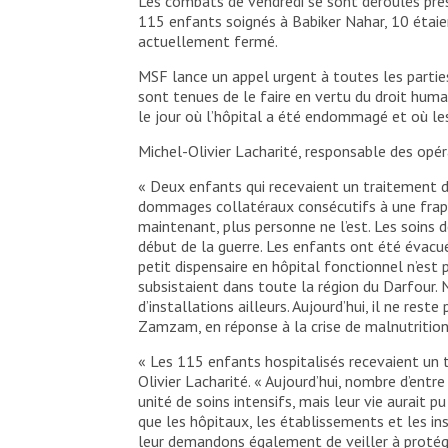
Les combats de vendredi se sont déroulés près d
115 enfants soignés à Babiker Nahar, 10 étaie
actuellement fermé.
MSF lance un appel urgent à toutes les parties
sont tenues de le faire en vertu du droit human
le jour où l’hôpital a été endommagé et où le
Michel-Olivier Lacharité, responsable des opéra
« Deux enfants qui recevaient un traitement dan
dommages collatéraux consécutifs à une frapp
maintenant, plus personne ne l’est. Les soins de
début de la guerre. Les enfants ont été évacué
petit dispensaire en hôpital fonctionnel n’est p
subsistaient dans toute la région du Darfour.
d’installations ailleurs. Aujourd’hui, il ne re
Zamzam, en réponse à la crise de malnutrition 
« Les 115 enfants hospitalisés recevaient un 
Olivier Lacharité. « Aujourd’hui, nombre d’ent
unité de soins intensifs, mais leur vie aurait 
que les hôpitaux, les établissements et les in
leur demandons également de veiller à protéger