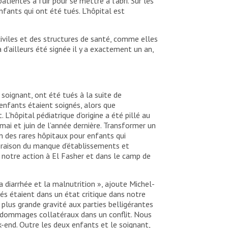
ientes à fuir pour se mettre à l’abri. Sur les
ants qui ont été tués. L’hôpital est
civiles et des structures de santé, comme elles
 d’ailleurs été signée il y a exactement un an,
 soignant, ont été tués à la suite de
nfants étaient soignés, alors que
L’hôpital pédiatrique d’origine a été pillé au
mai et juin de l’année dernière. Transformer un
’un des rares hôpitaux pour enfants qui
n raison du manque d’établissements et
r notre action à El Fasher et dans le camp de
diarrhée et la malnutrition », ajoute Michel-
ués étaient dans un état critique dans notre
a plus grande gravité aux parties belligérantes
es dommages collatéraux dans un conflit. Nous
-end. Outre les deux enfants et le soignant,