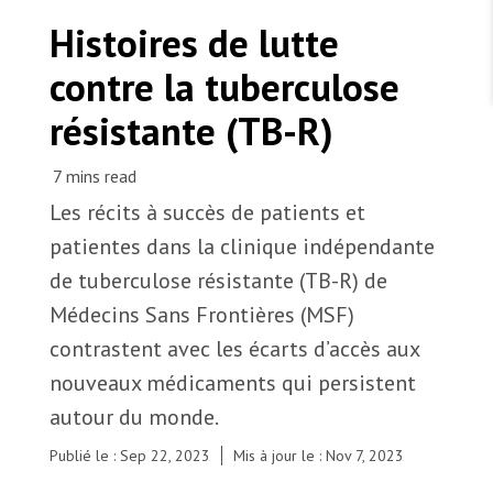
TRAVAILLER AVEC NOUS
Les Amis de MSF
Histoires de lutte
Dons des fondations
Travailler avec MSF
Devenez bénévoles au Canada
contre la tuberculose
Les États négligent leur obligation de protéger les
Partenariat d’entreprise
personnes civiles et les services de santé en temps
Travailler à l’étranger
de guerre
résistante (TB-R)
Urgence Ebola
Séismes au Venezuela : conséquences et intervention
Travailler au Canada
de MSF
Les récits à succès de patients et
patientes dans la clinique indépendante
de tuberculose résistante (TB-R) de
MSF l'entrepôt. Un cadeau qui en dit long.
Médecins Sans Frontières (MSF)
Les médicaments anti-tuberculeux bédaquiline et
délamanide sont utilisées en combinaison pour
Nous recrutons : Logisticien ou logisticienne
contrastent avec les écarts d’accès aux
technique
traiter la tuberculose résistante (TB-R) dans la
nouveaux médicaments qui persistent
clinique indépendante de MSF à Mumbai. Inde,
2023. © Catheryne Gagnon/MSF
autour du monde.
Publié le : Sep 22, 2023
Mis à jour le : Nov 7, 2023