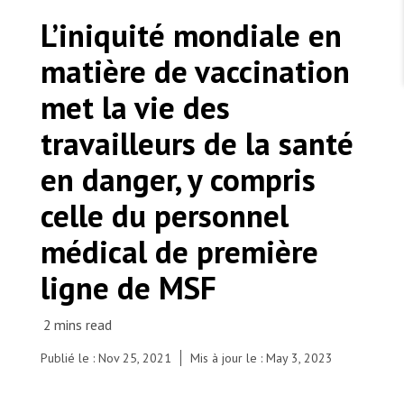
TRAVAILLER AVEC NOUS
Les Amis de MSF
L’iniquité mondiale en
Dons des fondations
Travailler avec MSF
Devenez bénévoles au Canada
matière de vaccination
Les États négligent leur obligation de protéger les
Partenariat d’entreprise
personnes civiles et les services de santé en temps
Travailler à l’étranger
de guerre
met la vie des
Urgence Ebola
Séismes au Venezuela : conséquences et intervention
Travailler au Canada
de MSF
travailleurs de la santé
en danger, y compris
celle du personnel
MSF l'entrepôt. Un cadeau qui en dit long.
médical de première
Mohammed Al Ghabri, Medical referent.
ligne de MSF
Nous recrutons : Logisticien ou logisticienne
technique
© MSF/Hareth Mohammed
Publié le : Nov 25, 2021
Mis à jour le : May 3, 2023