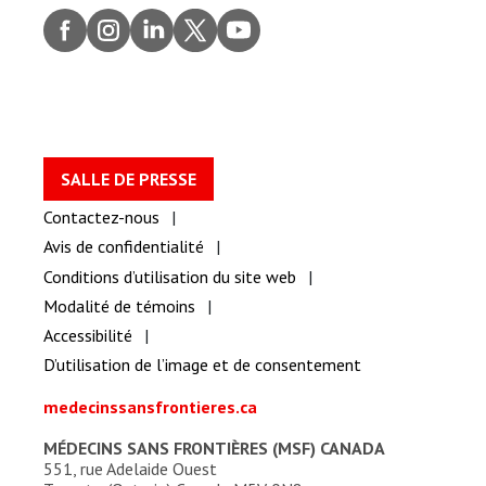
Faceb
Insta
Linke
Twitt
youtu
ook
gram
dIn
er
be
SALLE DE PRESSE
Contactez-nous
Avis de confidentialité
Conditions d’utilisation du site web
Modalité de témoins
Accessibilité
D’utilisation de l’image et de consentement
medecinssansfrontieres.ca
MÉDECINS SANS FRONTIÈRES (MSF) CANADA
551, rue Adelaide Ouest