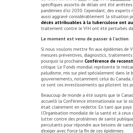
spécifiques assortis de délais ont été arrêté
pandémies d’ici 2030. Cependant, des experts
aussi aggravé considérablement la situation pui
décès attribuables à la tuberculose ont a
traitement contre le VIH ont été perturbés d
Le moment est venu de passer à l’action
Si nous voulons mettre fin aux épidémies de 
mesures préventives, diagnostics, traitements e
pourquoi la prochaine
Conférence de reconst
critique. Le Fonds mondial représente le mécan
paludisme, mis sur pied spécialement dans le b
gouvernements, notamment celui du Canada, inv
ce sont ces investissements qui pilotent les 
Beaucoup de monde a été surpris que le Canada
accueilli la Conférence internationale sur le s
était clairement en vedette. En tant que pays 
l’Organisation mondiale de la santé et à ceux
lutter contre des problèmes de santé publique
percutants pour répondre aux besoins de santé
d’exiger avec force la fin de ces épidémies.