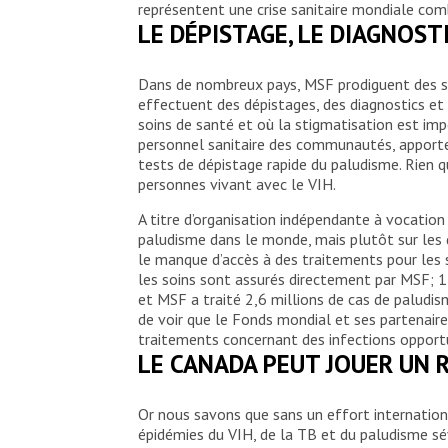
représentent une crise sanitaire mondiale com
LE DÉPISTAGE, LE DIAGNOST
Dans de nombreux pays, MSF prodiguent des so
effectuent des dépistages, des diagnostics et 
soins de santé et où la stigmatisation est im
personnel sanitaire des communautés, apporten
tests de dépistage rapide du paludisme. Rien 
personnes vivant avec le VIH.
A titre d’organisation indépendante à vocatio
paludisme dans le monde, mais plutôt sur les 
le manque d’accès à des traitements pour les 
les soins sont assurés directement par MSF; 
et MSF a traité 2,6 millions de cas de paludi
de voir que le Fonds mondial et ses partenair
traitements concernant des infections opportu
LE CANADA PEUT JOUER UN 
Or nous savons que sans un effort internatio
épidémies du VIH, de la TB et du paludisme sé