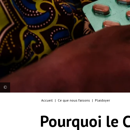
Accueil
|
Ce que nous faisons
|
Plaidoyer
Ether, an advanced HIV patient, with her
medication in her hands, in a female ward at
Pourquoi le 
Nsanje District Hospital.
© Isabel Corthier/MSF