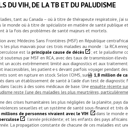
 DU VIH, DE LA TB ET DU PALUDISME
maladies, tant au Canada – où à titre de thérapeute respiratoire, j’
le monde où à titre de spécialiste en matière de santé publique et 
t à la fois des problèmes de santé majeurs et mortels.
tation avec Médecins Sans Frontières (MSF) en République centrafrica
eurs les plus mauvais pour ces trois maladies au monde : la RCA enre
uberculose est la
principale cause de décès
; et le paludisme c
é soutenus par MSF en RCA, avec des taux de transmission élevés p
 ont un accès extrêmement limité aux diagnostics et aux traitemen
 inaccessibles, les patient·e·s devant parfois voyager pendant des
nts sont en rupture en stock. Selon l’OMS, sur
1,8 million de c
s dans un établissement de santé à l’aide d’un test de diagnostic f
dans l’accès à des soins médicaux de base. Une
enquête récente su
udisme reste l’une des maladies les plus meurtrières, particulièrem
e des crises humanitaires les plus négligées de la planète, pays da
violences sexuelles et un système de santé sous-financé et très dé
 millions de personnes vivaient avec le VIH
dans le monde en
uberculose
l’année précédente; et les enfants des pays africain
nnée. La propagation constante de chacune de ces maladies est une 