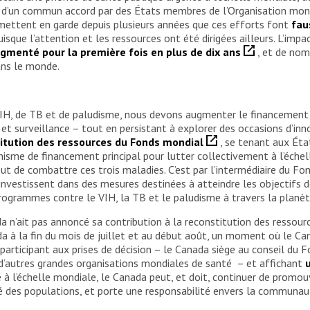
es d’un commun accord par des États membres de l’Organisation mond
 mettent en garde depuis plusieurs années que ces efforts font
fau
sque l’attention et les ressources ont été dirigées ailleurs. L’impa
ugmenté pour la première fois en plus de dix ans
, et de no
ans le monde.
VIH, de TB et de paludisme, nous devons augmenter le financement 
t surveillance – tout en persistant à explorer des occasions d’innov
itution des ressources du Fonds mondial
, se tenant aux Ét
isme de financement principal pour lutter collectivement à l’échel
ut de combattre ces trois maladies. C’est par l’intermédiaire du Fo
estissent dans des mesures destinées à atteindre les objectifs de
programmes contre le VIH, la TB et le paludisme à travers la planèt
 n’ait pas annoncé sa contribution à la reconstitution des ressou
ida à la fin du mois de juillet et au début août, un moment où le Ca
participant aux prises de décision – le Canada siège au conseil du F
 d’autres grandes organisations mondiales de santé – et affichant
 à l’échelle mondiale, le Canada peut, et doit, continuer de promo
 des populations, et porte une responsabilité envers la communaut