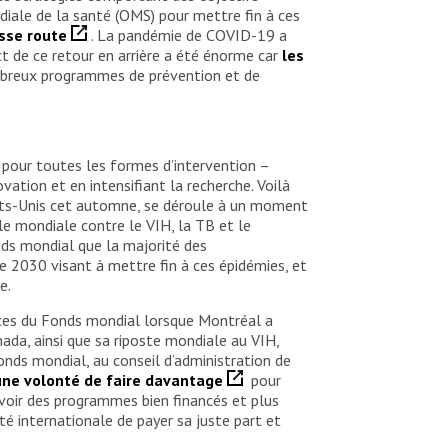
iale de la santé (OMS) pour mettre fin à ces
sse route
. La pandémie de COVID-19 a
ct de ce retour en arrière a été énorme car
les
mbreux programmes de prévention et de
pour toutes les formes d’intervention –
ation et en intensifiant la recherche. Voilà
ats-Unis cet automne, se déroule à un moment
le mondiale contre le VIH, la TB et le
nds mondial que la majorité des
 2030 visant à mettre fin à ces épidémies, et
e.
rces du Fonds mondial lorsque Montréal a
nada, ainsi que sa riposte mondiale au VIH,
onds mondial, au conseil d’administration de
une volonté de faire davantage
pour
uvoir des programmes bien financés et plus
é internationale de payer sa juste part et