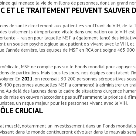
binée qui menace la vie de millions de personnes, dont un grand no
IC ET LE TRAITEMENT PEUVENT SAUVER D
ins de santé directement aux patient·e·s souffrant du VIH, de la 
des traitements d’importance vitale dans une nation où le VIH est en
portante – raison pour laquelle MSF a également lancé des initiat
t un soutien psychologique aux patient·e·s vivant avec le VIH, et 
que l’année dernière, les équipes de MSF en RCA ont soigné 465 000
n médicale, MSF ne compte pas sur le Fonds mondial pour appuyer se
dons de particuliers. Mais tous les jours, nos équipes constatent l
soigner. En
2021
, on recensait 30 200 personnes séropositives sous
15 400 personnes auxquelles MSF a commencé à administrer un trai
sme. Au-delà des lacunes dans le cadre de situations d’urgence hu
es de mise en œuvre n’accordent pas suffisamment la priorité à d’
nistes, un risque majeur pour les personnes vivant avec le VIH.
RÔLE CRUCIAL
nal musclé, notamment un investissement dans un Fonds mondial soli
vissant dans le monde continueront d’évoluer dans le mauvais sens,