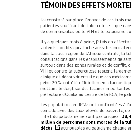
TÉMOIN DES EFFETS MORTELS
J’ai constaté sur place l’impact de ces trois 
patientes souffrant de tuberculose – que dans 
de communautés où le VIH et le paludisme son
Il y a quelques mois à peine, j’étais en affec
violents conflits qui affiche aussi les indicat
dans la sous-région de l’Afrique centrale; la t
consultations dans les établissements de sant
surtout dans des zones rurales et de conflit,
VIH et contre la tuberculose restent largement
clinique et découvrir ensuite que ces médicame
peine 20 % ont été officiellement diagnostiqué
mettant le doigt sur des lacunes importantes 
préfecture d’Ouaka au centre de la RCA,
le pal
Les populations en RCA sont confrontées à l’un
coïncidé avec des taux élevés de pauvreté, de 
TB et du paludisme ne sont pas uniques :
38,4
million de personnes sont mortes de la t
décès
attribuables au paludisme chaque a