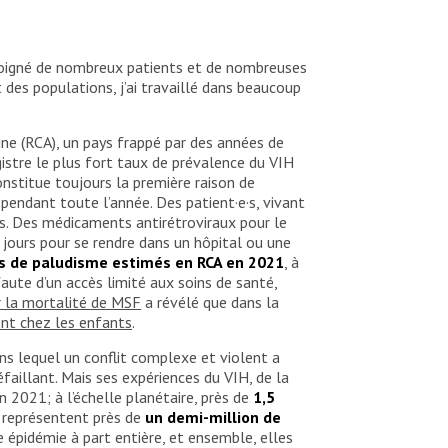
ai soigné de nombreux patients et de nombreuses
des populations, j’ai travaillé dans beaucoup
ine (RCA), un pays frappé par des années de
gistre le plus fort taux de prévalence du VIH
onstitue toujours la première raison de
endant toute l’année. Des patient·e·s, vivant
ts. Des médicaments antirétroviraux pour le
 jours pour se rendre dans un hôpital ou une
as de paludisme estimés en RCA en 2021
, à
aute d’un accès limité aux soins de santé,
r la mortalité de MSF
a révélé que dans la
ent chez les enfants
.
ns lequel un conflit complexe et violent a
faillant. Mais ses expériences du VIH, de la
 2021; à l’échelle planétaire, près de
1,5
s représentent près de
un demi-million de
épidémie à part entière, et ensemble, elles