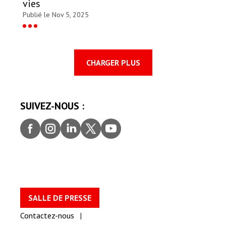
vies
Publié le Nov 5, 2025
CHARGER PLUS
SUIVEZ-NOUS :
Faceb
Insta
Linke
Twitt
youtu
ook
gram
dIn
er
be
SALLE DE PRESSE
Contactez-nous