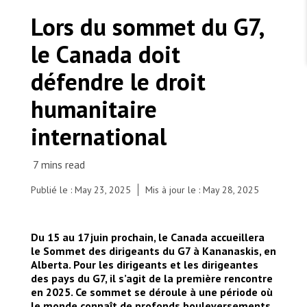
TRAVAILLER AVEC NOUS
Les Amis de MSF
Lors du sommet du G7,
Dons des fondations
Travailler avec MSF
Devenez bénévoles au Canada
le Canada doit
Les États négligent leur obligation de protéger les
Partenariat d’entreprise
personnes civiles et les services de santé en temps
Travailler à l’étranger
de guerre
défendre le droit
Urgence Ebola
Séismes au Venezuela : conséquences et intervention
Travailler au Canada
de MSF
humanitaire
international
MSF l'entrepôt. Un cadeau qui en dit long.
Publié le : May 23, 2025
Mis à jour le : May 28, 2025
Des gens marchent dans Santa Cruz, au lendemain
du passage de l'ouragan Melissa dans l'île.
Nous recrutons : Logisticien ou logisticienne
technique
Jamaïque, 2025. © AP Photo/Matias Delacroix
Du 15 au 17 juin prochain, le Canada accueillera
le Sommet des dirigeants du G7 à Kananaskis, en
Alberta. Pour les dirigeants et les dirigeantes
des pays du G7, il s’agit de la première rencontre
en 2025. Ce sommet se déroule à une période où
le monde connaît de profonds bouleversements