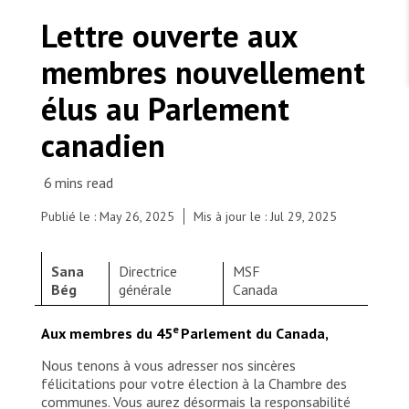
TRAVAILLER AVEC NOUS
Les Amis de MSF
Lettre ouverte aux
Dons des fondations
Travailler avec MSF
Devenez bénévoles au Canada
membres nouvellement
Les États négligent leur obligation de protéger les
Partenariat d’entreprise
personnes civiles et les services de santé en temps
Travailler à l’étranger
de guerre
élus au Parlement
Urgence Ebola
Séismes au Venezuela : conséquences et intervention
Travailler au Canada
de MSF
canadien
Publié le : May 26, 2025
Mis à jour le : Jul 29, 2025
MSF l'entrepôt. Un cadeau qui en dit long.
Sana
Directrice
MSF
Nous recrutons : Logisticien ou logisticienne
Bég
générale
Canada
technique
e
Aux membres du 45
Parlement du Canada,
Nous tenons à vous adresser nos sincères
félicitations pour votre élection à la Chambre des
communes. Vous aurez désormais la responsabilité