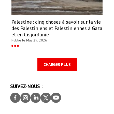
Palestine : cinq choses à savoir sur la vie
des Palestiniens et Palestiniennes à Gaza
et en Cisjordanie
Publié le May 29, 2026
CHARGER PLUS
SUIVEZ-NOUS :
Faceb
Insta
Linke
Twitt
youtu
ook
gram
dIn
er
be