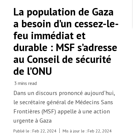
TRAVAILLER AVEC NOUS
Les Amis de MSF
La population de Gaza
Dons des fondations
Travailler avec MSF
Devenez bénévoles au Canada
a besoin d’un cessez-le-
Les États négligent leur obligation de protéger les
Partenariat d’entreprise
personnes civiles et les services de santé en temps
Travailler à l’étranger
de guerre
feu immédiat et
Urgence Ebola
Séismes au Venezuela : conséquences et intervention
Travailler au Canada
de MSF
durable : MSF s’adresse
au Conseil de sécurité
de l’ONU
MSF l'entrepôt. Un cadeau qui en dit long.
Geneva, 2024. © MSF
Nous recrutons : Logisticien ou logisticienne
Dans un discours prononcé aujourd’hui,
technique
le secrétaire général de Médecins Sans
Frontières (MSF) appelle à une action
urgente à Gaza
Publié le : Feb 22, 2024
Mis à jour le : Feb 22, 2024