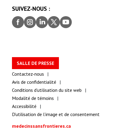
SUIVEZ-NOUS :
Faceb
Insta
Linke
Twitt
youtu
ook
gram
dIn
er
be
SALLE DE PRESSE
Contactez-nous
Avis de confidentialité
Conditions d’utilisation du site web
Modalité de témoins
Accessibilité
D’utilisation de l’image et de consentement
medecinssansfrontieres.ca