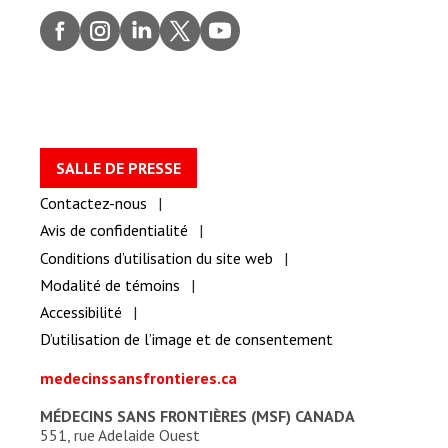
Faceb
Insta
Linke
Twitt
youtu
ook
gram
dIn
er
be
SALLE DE PRESSE
Contactez-nous
Avis de confidentialité
Conditions d’utilisation du site web
Modalité de témoins
Accessibilité
D’utilisation de l’image et de consentement
medecinssansfrontieres.ca
MÉDECINS SANS FRONTIÈRES (MSF) CANADA
551, rue Adelaide Ouest