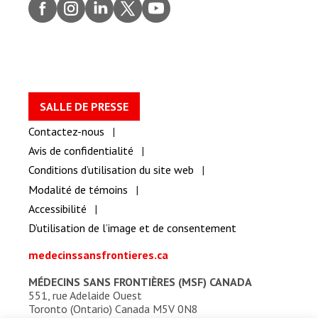
Faceb
Insta
Linke
Twitt
youtu
ook
gram
dIn
er
be
SALLE DE PRESSE
Contactez-nous
Avis de confidentialité
Conditions d’utilisation du site web
Modalité de témoins
Accessibilité
D’utilisation de l’image et de consentement
medecinssansfrontieres.ca
MÉDECINS SANS FRONTIÈRES (MSF) CANADA
551, rue Adelaide Ouest
Toronto (Ontario) Canada M5V 0N8