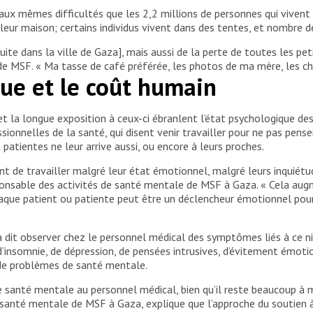
x mêmes difficultés que les 2,2 millions de personnes qui vivent da
leur maison; certains individus vivent dans des tentes, et nombre d
ruite dans la ville de Gaza], mais aussi de la perte de toutes les p
de MSF. « Ma tasse de café préférée, les photos de ma mère, les cha
ue et le coût humain
 la longue exposition à ceux-ci ébranlent l’état psychologique des
onnelles de la santé, qui disent venir travailler pour ne pas penser 
 patientes ne leur arrive aussi, ou encore à leurs proches.
 de travailler malgré leur état émotionnel, malgré leurs inquiétu
ponsable des activités de santé mentale de MSF à Gaza. « Cela augme
aque patient ou patiente peut être un déclencheur émotionnel pour 
dit observer chez le personnel médical des symptômes liés à ce ni
 d’insomnie, de dépression, de pensées intrusives, d’évitement émo
 de problèmes de santé mentale.
de santé mentale au personnel médical, bien qu’il reste beaucoup à
 santé mentale de MSF à Gaza, explique que l’approche du soutien à