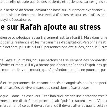
e de celle utilisée auprès des patients et patientes, car ces gens so
 d’activité différent, davantage basé sur leur propre expérience », 
a possibilité d’exprimer leur vécu à d’autres ressources professionn
e psychoéducation ».
e sur Rafah ajoute au stress
utien psychologique et au traitement est la sécurité. Mais dans u
lopper la résilience et les mécanismes d’adaptation. Personne n’est e
 le 7 octobre, plus de 34 000 personnes ont été tuées, dont 499 trav
 sûr à Gaza aujourd’hui, nous ne parlons pas seulement des bombarde
vrier et mars. « Il n’y a même pas d’endroit sûr dans l’esprit des ge
t moment ils vont mourir, que s’ils s’endorment, ils ne pourront pas 
té et les personnes civiles sont hantés et angoissés par la perspec
nt entassées et vivent dans des conditions désastreuses.
logue – dans les escaliers. C’est habituellement une personne très é
rmes et me disait à quel point il était épuisé », raconte Mme Villas
m’a demandé ce qu’il devait faire, où il devait aller et quand cette 