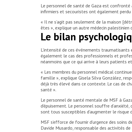
Le personnel de santé de Gaza est confronté au
infirmiers et secouristes ont également perdu 
« Il ne s’agit pas seulement de la maison [dét
êtes », explique un autre médecin palestinien 
Le bilan psychologiq
L’intensité de ces événements traumatisants et
également le cas des professionnels et professi
néanmoins que ce qui arrive à leurs patients et
« Les membres du personnel médical continuent
famille », explique Gisela Silva Gonzàlez, res
déjà très élevé dans ce contexte. Le cas de ch
santé ».
Le personnel de santé mentale de MSF à Gaza 
d’épuisement. Le personnel souffre d’anxiété,
sont tous susceptibles d’augmenter le risque
MSF s’efforce de fournir d’urgence des soins 
Davide Musardo, responsable des activités de