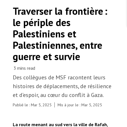
TRAVAILLER AVEC NOUS
Les Amis de MSF
Traverser la frontière :
Dons des fondations
Travailler avec MSF
Devenez bénévoles au Canada
le périple des
Les États négligent leur obligation de protéger les
Partenariat d’entreprise
personnes civiles et les services de santé en temps
Travailler à l’étranger
de guerre
Palestiniens et
Urgence Ebola
Séismes au Venezuela : conséquences et intervention
Travailler au Canada
de MSF
Palestiniennes, entre
guerre et survie
MSF l'entrepôt. Un cadeau qui en dit long.
Des collègues de MSF racontent leurs
Un drapeau de MSF flotte devant notre clinique
histoires de déplacements, de résilience
dans la ville de Gaza. Palestine, 2025. © MSF
Nous recrutons : Logisticien ou logisticienne
technique
et d’espoir, au cœur du conflit à Gaza.
Publié le : Mar 5, 2025
Mis à jour le : Mar 5, 2025
La route menant au sud vers la ville de Rafah,