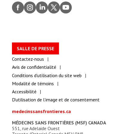
Faceb
Insta
Linke
Twitt
youtu
ook
gram
dIn
er
be
SALLE DE PRESSE
Contactez-nous
Avis de confidentialité
Conditions d’utilisation du site web
Modalité de témoins
Accessibilité
D’utilisation de l’image et de consentement
medecinssansfrontieres.ca
MÉDECINS SANS FRONTIÈRES (MSF) CANADA
551, rue Adelaide Ouest
Toronto (Ontario) Canada M5V 0N8