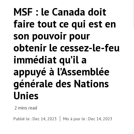
TRAVAILLER AVEC NOUS
Les Amis de MSF
MSF : le Canada doit
Dons des fondations
Travailler avec MSF
Devenez bénévoles au Canada
faire tout ce qui est en
Les États négligent leur obligation de protéger les
Partenariat d’entreprise
personnes civiles et les services de santé en temps
Travailler à l’étranger
de guerre
son pouvoir pour
Urgence Ebola
Séismes au Venezuela : conséquences et intervention
Travailler au Canada
de MSF
obtenir le cessez-le-feu
immédiat qu’il a
appuyé à l’Assemblée
MSF l'entrepôt. Un cadeau qui en dit long.
générale des Nations
Unies
Nous recrutons : Logisticien ou logisticienne
technique
Publié le : Dec 14, 2023
Mis à jour le : Dec 14, 2023