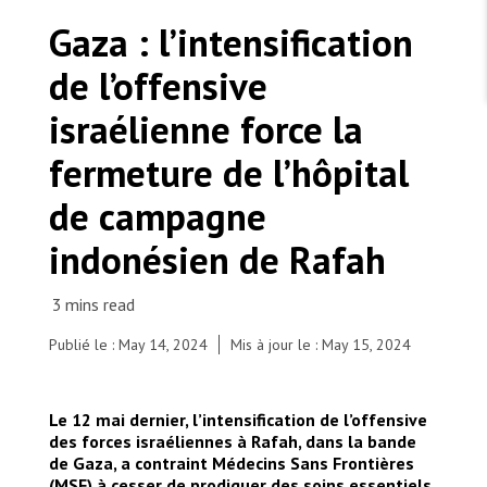
TRAVAILLER AVEC NOUS
Les Amis de MSF
Gaza : l’intensification
Dons des fondations
Travailler avec MSF
Devenez bénévoles au Canada
de l’offensive
Les États négligent leur obligation de protéger les
Partenariat d’entreprise
personnes civiles et les services de santé en temps
Travailler à l’étranger
de guerre
israélienne force la
Urgence Ebola
Séismes au Venezuela : conséquences et intervention
Travailler au Canada
de MSF
fermeture de l’hôpital
de campagne
indonésien de Rafah
MSF l'entrepôt. Un cadeau qui en dit long.
Nous recrutons : Logisticien ou logisticienne
Publié le : May 14, 2024
Mis à jour le : May 15, 2024
technique
Le 12 mai dernier, l’intensification de l’offensive
des forces israéliennes à Rafah, dans la bande
de Gaza, a contraint Médecins Sans Frontières
(MSF) à cesser de prodiguer des soins essentiels