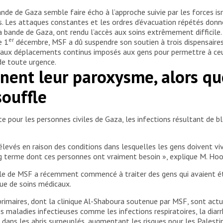
ande de Gaza semble faire écho à l’approche suivie par les forces isr
s. Les attaques constantes et les ordres d’évacuation répétés donné
 bande de Gaza, ont rendu l’accès aux soins extrêmement difficile. I
er
e 1
décembre, MSF a dû suspendre son soutien à trois dispensaires 
fin aux déplacements continus imposés aux gens pour permettre à ce
 de toute urgence.
gnent leur paroxysme, alors q
souffle
ste pour les personnes civiles de Gaza, les infections résultant de
élevés en raison des conditions dans lesquelles les gens doivent viv
ong terme dont ces personnes ont vraiment besoin », explique M. Hoo
ale de MSF a récemment commencé à traiter des gens qui avaient été
ue de soins médicaux.
rimaires, dont la clinique Al-Shaboura soutenue par MSF, sont actu
s maladies infectieuses comme les infections respiratoires, la diarrh
ans les abris surpeuplés, augmentant les risques pour les Palestin