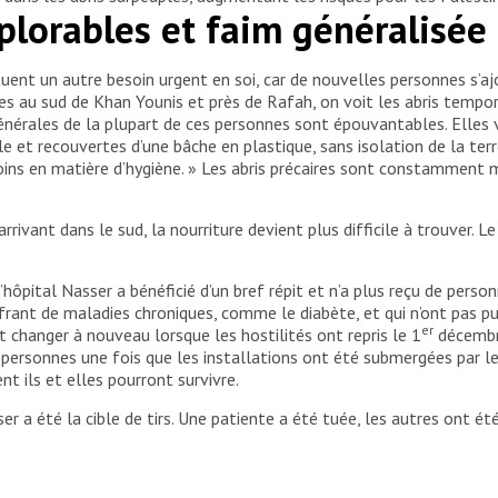
plorables et faim généralisée
uent un autre besoin urgent en soi, car de nouvelles personnes s’a
es au sud de Khan Younis et près de Rafah, on voit les abris tempora
générales de la plupart de ces personnes sont épouvantables. Elles 
et recouvertes d’une bâche en plastique, sans isolation de la terre
ins en matière d’hygiène. » Les abris précaires sont constamment m
vant dans le sud, la nourriture devient plus difficile à trouver. Le 
hôpital Nasser a bénéficié d’un bref répit et n’a plus reçu de perso
frant de maladies chroniques, comme le diabète, et qui n’ont pas p
er
t changer à nouveau lorsque les hostilités ont repris le 1
décembre
 personnes une fois que les installations ont été submergées par le
 ils et elles pourront survivre.
r a été la cible de tirs. Une patiente a été tuée, les autres ont ét