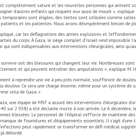
 est complètement saturé et les nouvelles personnes qui arrivent 
t en masse presque tous les jours depuis la fin de l’éphémère
rts à l’arrivée, d’autres souffrant de blessures graves. Le
gner d’autres enfants qui risquent eux aussi de mourir », explique
upture, même dans le sud de la bande, après s’être effondré
s temporaires sont érigées, des tentes sont utilisées comme salles 
s patients et les patientes. Nous avons désespérément besoin de plu
pliqué, car les déflagrations des armes explosives et l’effondrem
rties du corps. À Gaza, le siège complet d’Israël rend impossible l
ui sont indispensables aux interventions chirurgicales, ainsi qu’au
 survivre ont des blessures qui changent leur vie. Nombreuses sont 
ectement et qui peuvent entraîner des amputations », explique M. 
nnent à reprendre une vie à peu près normale, souffriront de doule
la douleur. Ce sera une charge énorme, même pour un système de sa
mme celui de Gaza. »
Gaza, une équipe de MSF a assuré des interventions chirurgicales d’
640 sur 2 058) a été déclarée morte à son arrivée. Le 6 décembre, l
nnes blessées. Le personnel de l’hôpital s’efforce de maintenir des
n manque de fournitures et d’équipements essentiels. Il s’agit d’une
d’infections peut rapidement se transformer en défi médical supplém
éjà débordé.