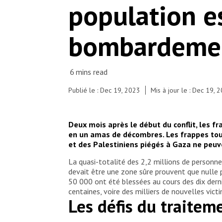
population e
morceaux de bois entrechoqués et recouvertes
d'une bâche plastique. Gaza, 2023. © MSF
bombardement
Publié le : Dec 19, 2023
Mis à jour le : Dec 19, 
Deux mois après le début du conflit, les f
en un amas de décombres. Les frappes touc
et des Palestiniens piégés à Gaza ne peuv
La quasi-totalité des 2,2 millions de personne
devait être une zone sûre prouvent que nulle p
50 000 ont été blessées au cours des dix derni
centaines, voire des milliers de nouvelles vict
Les défis du traitem