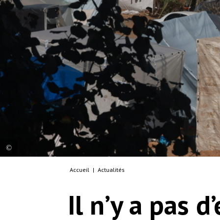
Accueil
|
Actualités
Des centaines de personnes campent dans des
abris temporaires dans le sud de Gaza. Les
Il n’y a pas d
conditions générales de la plupart de ces
personnes sont épouvantables : elles vivent dans
des structures temporaires faites de quelques