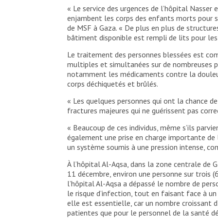
« Le service des urgences de l’hôpital Nasser
traumatismes et les brûlures. Les patients arriven
trêve du 24 novembre, beaucoup d’entre eux étant mo
enjambent les corps des enfants morts pour soi
système de santé de Gaza a atteint son point de r
de MSF à Gaza. « De plus en plus de structure
dans le nord. Gaza, 2023. © MSF
bâtiment disponible est rempli de lits pour le
Le traitement des personnes blessées est com
multiples et simultanées sur de nombreuses pa
notamment les médicaments contre la douleur q
corps déchiquetés et brûlés.
« Les quelques personnes qui ont la chance de
fractures majeures qui ne guérissent pas corr
« Beaucoup de ces individus, même s’ils parvie
également une prise en charge importante de 
un système soumis à une pression intense, co
À l’hôpital Al-Aqsa, dans la zone centrale de 
11 décembre, environ une personne sur trois (
l’hôpital Al-Aqsa a dépassé le nombre de perso
le risque d’infection, tout en faisant face à u
elle est essentielle, car un nombre croissant 
patientes que pour le personnel de la santé d