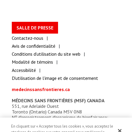
SALLE DE PRESSE
Contactez-nous
Avis de confidentialité
Conditions d’utilisation du site web
Modalité de témoins
Accessibilité
D’utilisation de l’image et de consentement
medecinssansfrontieres.ca
MÉDECINS SANS FRONTIÈRES (MSF) CANADA
551, rue Adelaide Ouest
Toronto (Ontario) Canada M5V 0N8
o
N
d'enregistrement d'organisme de bienfaisance:
13527 5857 RR0001
En cliquant sur « Accepter tous les cookies », vous acceptez le