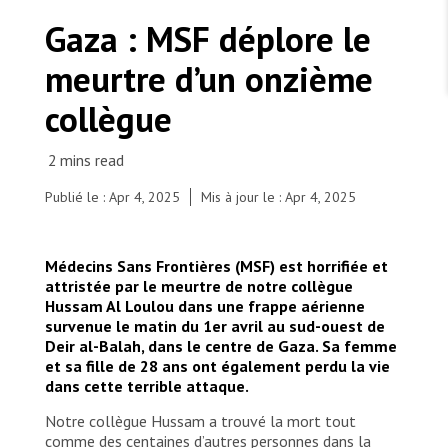
TRAVAILLER AVEC NOUS
Les Amis de MSF
Gaza : MSF déplore le
Dons des fondations
Travailler avec MSF
Devenez bénévoles au Canada
meurtre d’un onzième
Les États négligent leur obligation de protéger les
Partenariat d’entreprise
personnes civiles et les services de santé en temps
Travailler à l’étranger
de guerre
collègue
Urgence Ebola
Séismes au Venezuela : conséquences et intervention
Travailler au Canada
de MSF
Publié le : Apr 4, 2025
Mis à jour le : Apr 4, 2025
MSF l'entrepôt. Un cadeau qui en dit long.
Médecins Sans Frontières (MSF) est horrifiée et
attristée par le meurtre de notre collègue
Un drapeau de MSF flotte devant notre clinique
Hussam Al Loulou dans une frappe aérienne
dans la ville de Gaza. Palestine, 2025. © MSF
Nous recrutons : Logisticien ou logisticienne
technique
survenue le matin du 1er avril au sud-ouest de
Deir al-Balah, dans le centre de Gaza. Sa femme
et sa fille de 28 ans ont également perdu la vie
dans cette terrible attaque.
Notre collègue Hussam a trouvé la mort tout
comme des centaines d’autres personnes dans la