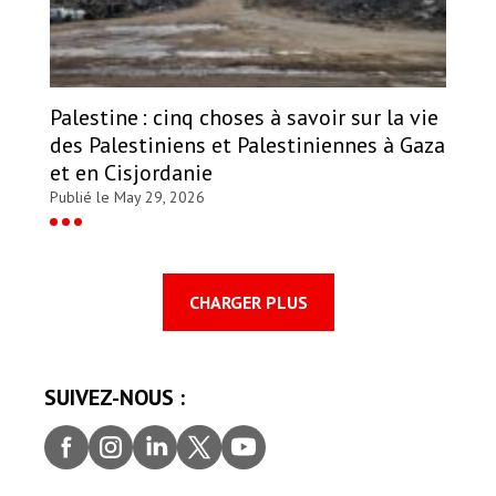
Palestine : cinq choses à savoir sur la vie
des Palestiniens et Palestiniennes à Gaza
et en Cisjordanie
Publié le May 29, 2026
CHARGER PLUS
SUIVEZ-NOUS :
Faceb
Insta
Linke
Twitt
youtu
ook
gram
dIn
er
be