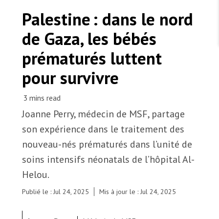
TRAVAILLER AVEC NOUS
Les Amis de MSF
Palestine : dans le nord
Dons des fondations
Travailler avec MSF
Devenez bénévoles au Canada
de Gaza, les bébés
Les États négligent leur obligation de protéger les
Partenariat d’entreprise
personnes civiles et les services de santé en temps
Travailler à l’étranger
de guerre
prématurés luttent
Urgence Ebola
Séismes au Venezuela : conséquences et intervention
Travailler au Canada
de MSF
pour survivre
Joanne Perry, médecin de MSF, partage
MSF l'entrepôt. Un cadeau qui en dit long.
son expérience dans le traitement des
Dans le nord de Gaza, faute d’incubateurs en
nouveau-nés prématurés dans l’unité de
quantité suffisante, le personnel est contraint de
Nous recrutons : Logisticien ou logisticienne
soins intensifs néonatals de l’hôpital Al-
technique
placer plusieurs bébés prématurés dans chaque
couveuse, malgré le risque d’infection. Palestine,
Helou.
2025. © Joanne Perry/MSF
Publié le : Jul 24, 2025
Mis à jour le : Jul 24, 2025