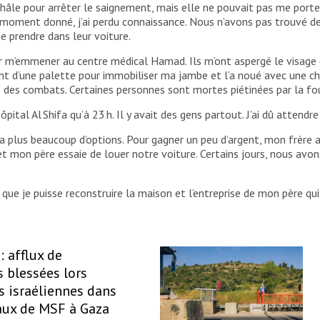
hâle pour arrêter le saignement, mais elle ne pouvait pas me porter.
 moment donné, j’ai perdu connaissance. Nous n’avons pas trouvé d
me prendre dans leur voiture.
 m’emmener au centre médical Hamad. Ils m’ont aspergé le visage d
nt d’une palette pour immobiliser ma jambe et l’a noué avec une chem
rs des combats. Certaines personnes sont mortes piétinées par la fo
l’hôpital Al Shifa qu’à 23 h. Il y avait des gens partout. J’ai dû attend
’a plus beaucoup d’options. Pour gagner un peu d’argent, mon frère 
et mon père essaie de louer notre voiture. Certains jours, nous avons
.
t que je puisse reconstruire la maison et l’entreprise de mon père qui
: afflux de
 blessées lors
s israéliennes dans
aux de MSF à Gaza