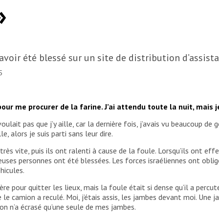
»
oir été blessé sur un site de distribution d’assista
5
m pour me procurer de la farine. J’ai attendu toute la nuit, mais j
voulait pas que j’y aille, car la dernière fois, j’avais vu beaucoup 
 alors je suis parti sans leur dire.
très vite, puis ils ont ralenti à cause de la foule. Lorsqu’ils ont eff
es personnes ont été blessées. Les forces israéliennes ont obligé
hicules.
re pour quitter les lieux, mais la foule était si dense qu’il a perc
e camion a reculé. Moi, j’étais assis, les jambes devant moi. Une j
mion n’a écrasé qu’une seule de mes jambes.