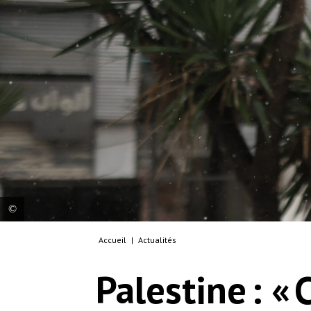
Accueil
|
Actualités
Un drapeau de MSF flotte devant notre clinique
dans la ville de Gaza. Palestine, 2025. © MSF
Palestine : « 