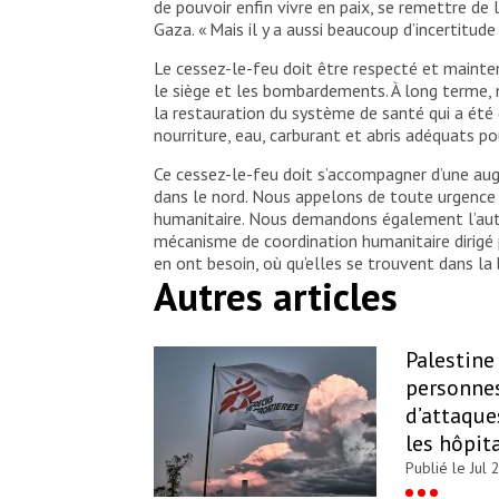
de pouvoir enfin vivre en paix, se remettre d
Gaza. « Mais il y a aussi beaucoup d’incertitud
Le cessez-le-feu doit être respecté et mainten
le siège et les bombardements. À long terme,
la restauration du système de santé qui a été
nourriture, eau, carburant et abris adéquats po
Ce cessez-le-feu doit s’accompagner d’une aug
dans le nord. Nous appelons de toute urgence 
humanitaire. Nous demandons également l’auto
mécanisme de coordination humanitaire dirigé pa
en ont besoin, où qu’elles se trouvent dans la
Autres articles
Palestine 
personnes
d’attaque
les hôpit
Publié le Jul 