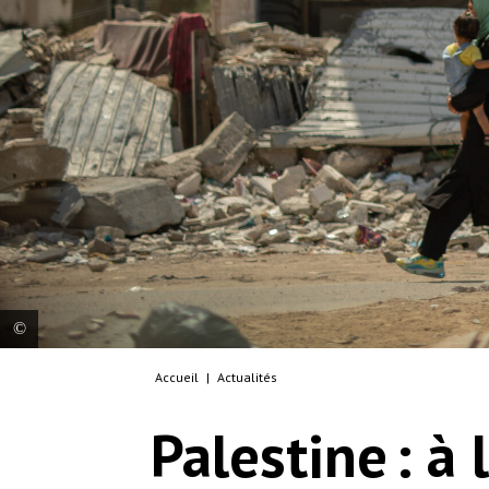
Accueil
|
Actualités
Une femme ramène ses enfants à la maison à
travers les décombres de la rue Bagdad, dans le
Palestine : à
quartier de Shujaeyya, à Gaza. Territoires
palestiniens, 2025. © MSF