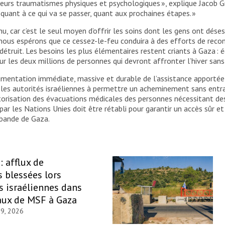
e leurs traumatismes physiques et psychologiques », explique Jacob
e quant à ce qui va se passer, quant aux prochaines étapes. »
u, car c’est le seul moyen d’offrir les soins dont les gens ont dése
 nous espérons que ce cessez-le-feu conduira à des efforts de rec
 détruit. Les besoins les plus élémentaires restent criants à Gaza
ur les deux millions de personnes qui devront affronter l’hiver sans
mentation immédiate, massive et durable de l’assistance apportée 
les autorités israéliennes à permettre un acheminement sans entrav
risation des évacuations médicales des personnes nécessitant des 
r les Nations Unies doit être rétabli pour garantir un accès sûr et 
 bande de Gaza.
: afflux de
 blessées lors
s israéliennes dans
aux de MSF à Gaza
29, 2026